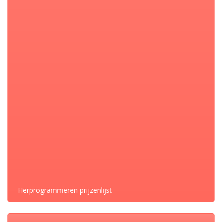
Opel SIMTEC 81.1 70 Siemens VDO
klonen, vrijschakelen of pincode lezen
etc.
17 januari 2020
Herprogrammeren prijzenlijst