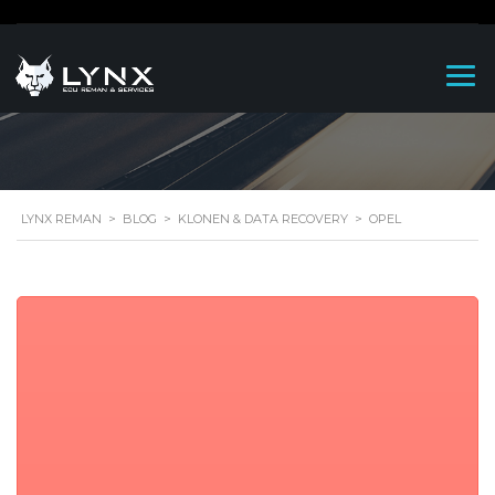
OPEL
LYNX REMAN
>
BLOG
>
KLONEN & DATA RECOVERY
>
OPEL