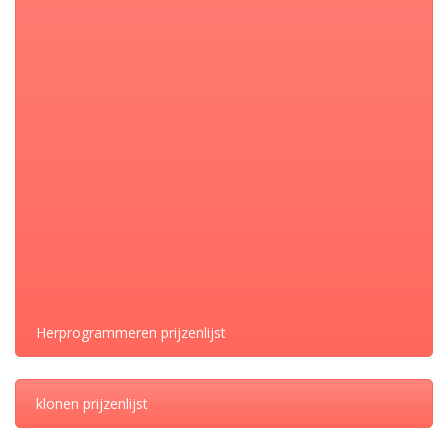
Porsche Motronic M 5.2.2
19 juli 2022
Herprogrammeren prijzenlijst
klonen prijzenlijst