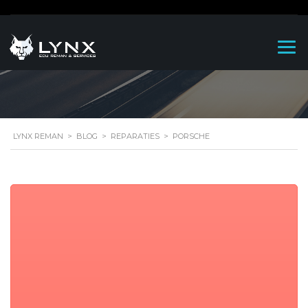
PORSCHE
LYNX REMAN
>
BLOG
>
REPARATIES
>
PORSCHE