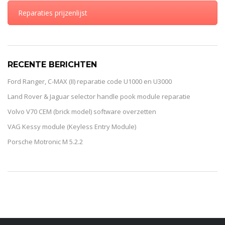
Reparaties prijzenlijst
RECENTE BERICHTEN
Ford Ranger, C-MAX (II) reparatie code U1000 en U3000
Land Rover & Jaguar selector handle pook module reparatie
Volvo V70 CEM (brick model) software overzetten
VAG Kessy module (Keyless Entry Module)
Porsche Motronic M 5.2.2