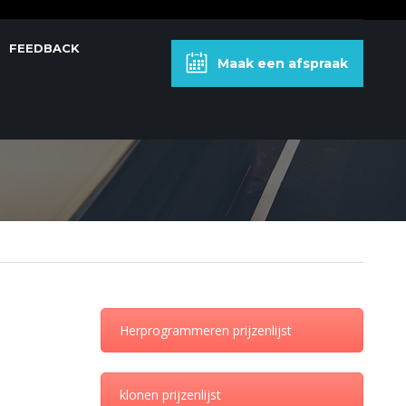
FEEDBACK
Maak een afspraak
2 KAARTEN
Herprogrammeren prijzenlijst
klonen prijzenlijst