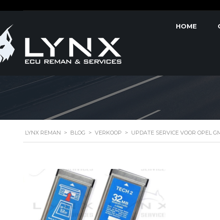
HOME
UPDATE SERVICE VO
LYNX REMAN
>
BLOG
>
VERKOOP
>
UPDATE SERVICE VOOR OPEL G