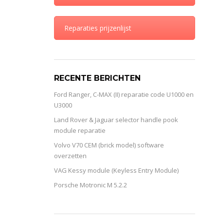
Reparaties prijzenlijst
RECENTE BERICHTEN
Ford Ranger, C-MAX (II) reparatie code U1000 en
U3000
Land Rover & Jaguar selector handle pook
module reparatie
Volvo V70 CEM (brick model) software
overzetten
VAG Kessy module (Keyless Entry Module)
Porsche Motronic M 5.2.2