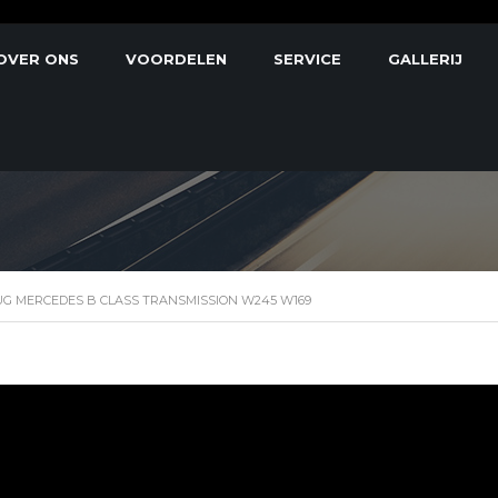
OVER ONS
VOORDELEN
SERVICE
GALLERIJ
RCEDES B CLASS TRAN
G MERCEDES B CLASS TRANSMISSION W245 W169