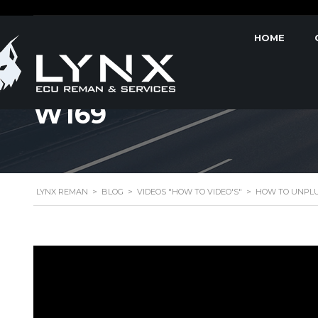
HOME
HOW TO UNPLUG ME
W169
LYNX REMAN
>
BLOG
>
VIDEOS "HOW TO VIDEO'S"
>
HOW TO UNPLU