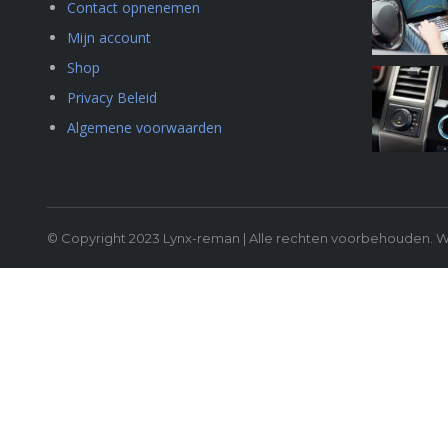
Contact opnenemen
Mijn account
Shop
Privacy Beleid
Algemene voorwaarden
© Copyright 2023 Lynx-reman | Alle rechten voorbehouden.