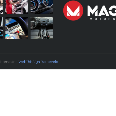
 Webmaster:
WebThisSign Barneveld