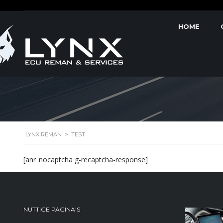
HOME
TEST
LYNX REMAN
>
TEST
[anr_nocaptcha g-recaptcha-response]
NUTTIGE PAGINA’S