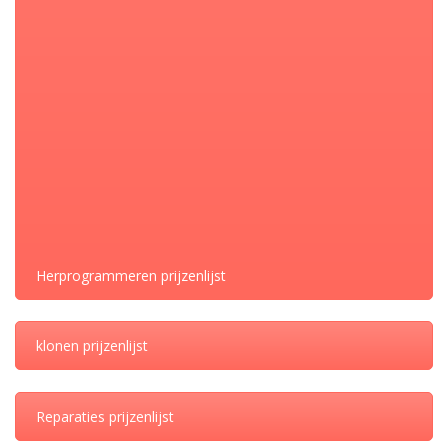
– Schakelproblemen.
We hebben voor deze TCM de originele BOSCH onderdelen.
Audi
CATEGORIE:
DELEN
Herprogrammeren prijzenlijst
klonen prijzenlijst
Reparaties prijzenlijst