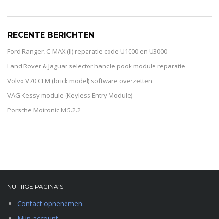
RECENTE BERICHTEN
Ford Ranger, C-MAX (II) reparatie code U1000 en U3000
Land Rover & Jaguar selector handle pook module reparatie
Volvo V70 CEM (brick model) software overzetten
VAG Kessy module (Keyless Entry Module)
Porsche Motronic M 5.2.2
NUTTIGE PAGINA’S
Contact opnenemen
Mijn account