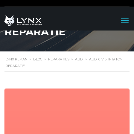
AUDI 01V 6HP19 TCM
REPARATIE
LYNX REMAN
>
BLOG
>
REPARATIES
>
AUDI
>
AUDI 01V 6HP19 TCM
REPARATIE
Audi 01V 6HP19
TCM Reparatie