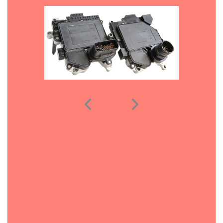
Audi A4 A6 A8 Reparatie Service Multitronic V30, VL300:
01J927156HT, 01J927156JG, 01J927156JK, 01J927156HH,
01J927156JC meer.
Heb je een defecte multitronic met 1 of meerdere fout codes,
wij kunnen deze snel en vakkundig repareren, door jaren lange
ervaring kunnen we in 98% van ALLE gevallen repareren tegen
een concurrerende kostprijs.
Bij vragen graag contact opnemen
.
Typische problemen: