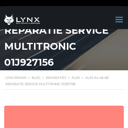
AUDI A4 A6 A8
REPARATIE SERVICE
MULTITRONIC
01J927156
LYNX REMAN
>
BLOG
>
REPARATIES
>
AUDI
>
AUDI A4 A6 A8
REPARATIE SERVICE MULTITRONIC 01J927156
Audi A4 A6 A8