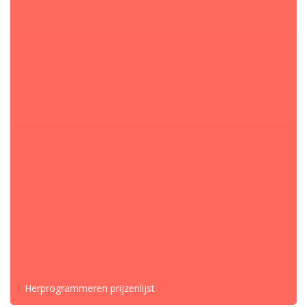
– 8E3910155P
– 8E3910155Q
– 8E3910155R
– 8E3910155S
– 8E4910155
– 8E4910155A
– 8E4910155B
– 8E4910156L
– 8E5910155H
– 8E5910155J
Audi
CATEGORIE:
DELEN
Herprogrammeren prijzenlijst