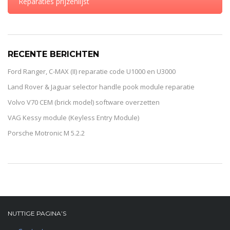
Reparaties prijzenlijst
RECENTE BERICHTEN
Ford Ranger, C-MAX (II) reparatie code U1000 en U3000
Land Rover & Jaguar selector handle pook module reparatie
Volvo V70 CEM (brick model) software overzetten
VAG Kessy module (Keyless Entry Module)
Porsche Motronic M 5.2.2
NUTTIGE PAGINA’S