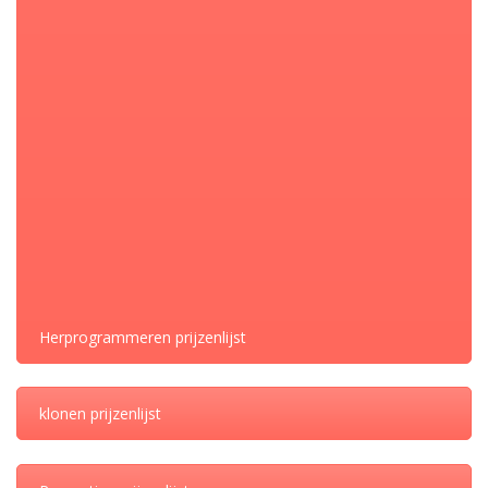
prijzen vanaf 135 (indien je zelf de uitgelezen bestanden
aanlevert) euro excl. BTW
Audi VW
CATEGORIE:
DELEN
Herprogrammeren prijzenlijst
klonen prijzenlijst