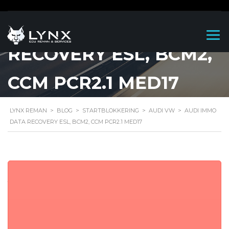
AUDI IMMO DATA
RECOVERY ESL, BCM2,
CCM PCR2.1 MED17
LYNX REMAN
>
BLOG
>
STARTBLOKKERING
>
AUDI VW
>
AUDI IMMO
DATA RECOVERY ESL, BCM2, CCM PCR2.1 MED17
Audi Immo data
recovery ESL, BCM2,
CCM PCR2.1 MED17