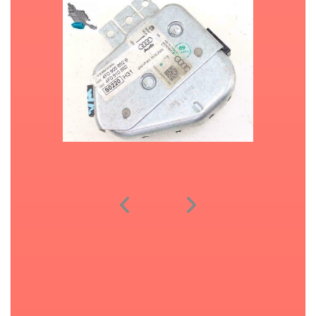
voor veel bedrijven is niet haalbaar om zelf ECU’s, ESL, BCM2 te
decoderen,
uitlezen misschien wel maar dan houd het eigenlijk wel op, met