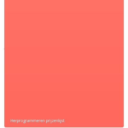
6 SERIES 07-11 3.0L
7 SERIES 08-10 3.0L
Z4 ROADSTER 09-11 2.5L 3.0L
JAGUAR
XF 07-10 3.0L
BMW
CATEGORIE:
DELEN
Herprogrammeren prijzenlijst