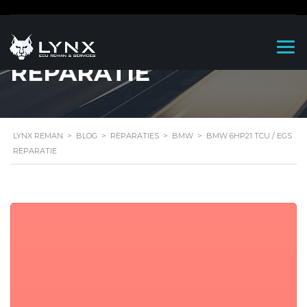
BMW 6HP21 TCU / EGS
REPARATIE
LYNX REMAN
>
BLOG
>
REPARATIES
>
BMW
>
BMW 6HP21 TCU / EGS
REPARATIE
BMW 6HP21
TCU / EGS
Reparatie