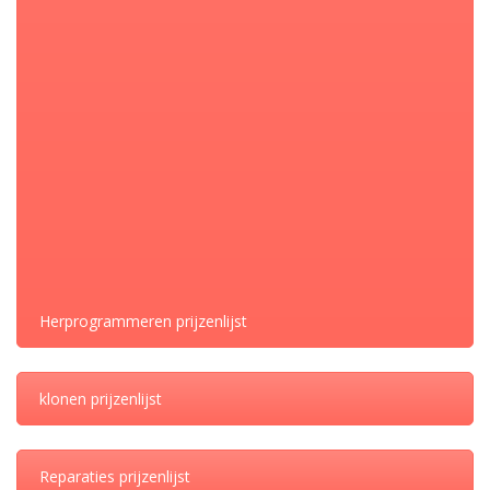
worden hersteld incl. de software, voor FRMFA, FRM2
FRM3 E series
Prijs 175 euro excl. BTW
BMW
CATEGORIE:
DELEN
Herprogrammeren prijzenlijst
klonen prijzenlijst
Reparaties prijzenlijst