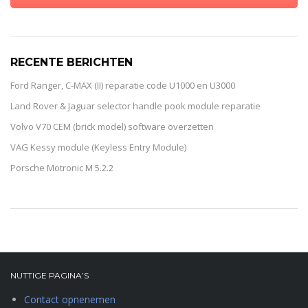
RECENTE BERICHTEN
Ford Ranger, C-MAX (II) reparatie code U1000 en U3000
Land Rover & Jaguar selector handle pook module reparatie
Volvo V70 CEM (brick model) software overzetten
VAG Kessy module (Keyless Entry Module)
Porsche Motronic M 5.2.2
NUTTIGE PAGINA’S
Contact opnenemen