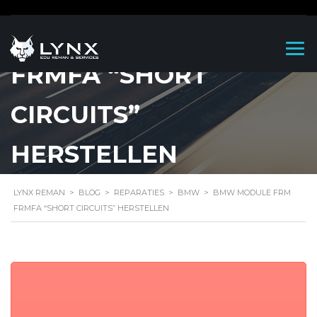
BMW MODULE FRM
FRMFA “SHORT
CIRCUITS”
HERSTELLEN
LYNX REMAN
>
BLOG
>
REPARATIES
>
BMW
>
BMW MODULE FRM
FRMFA “SHORT CIRCUITS” HERSTELLEN
BMW Module FRM