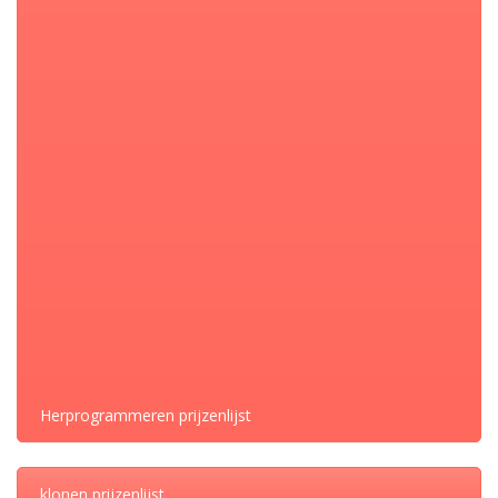
Ruw / schokkerig schakelgedrag
Auto start niet (soms)
Foutcodes zijn:
P1709 – Schakelaar parkeer / neutrale positie
P1856 – selectiehendel onwaarschijnlijk
p1875 – can communicatie ESP
P1872 – can signaal van versnellingsherkenningsmodule defect.
A klasse
,
Mercedes
CATEGORIE:
DELEN
Herprogrammeren prijzenlijst
klonen prijzenlijst