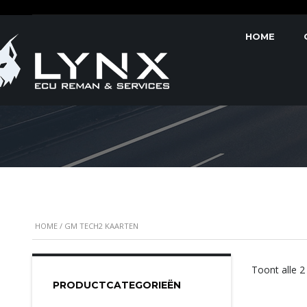
HOME
GM TECH2 KAARTEN
HOME
/ GM TECH2 KAARTEN
Toont alle 2
PRODUCTCATEGORIEËN