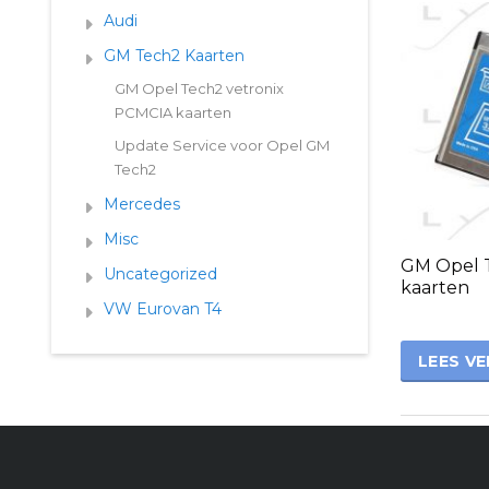
Audi
GM Tech2 Kaarten
GM Opel Tech2 vetronix
PCMCIA kaarten
Update Service voor Opel GM
Tech2
Mercedes
Misc
GM Opel 
Uncategorized
kaarten
VW Eurovan T4
LEES V