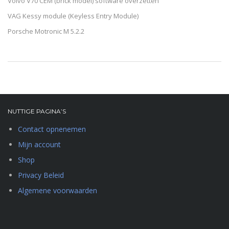
Volvo V70 CEM (brick model) software overzetten
VAG Kessy module (Keyless Entry Module)
Porsche Motronic M 5.2.2
NUTTIGE PAGINA’S
Contact opnenemen
Mijn account
Shop
Privacy Beleid
Algemene voorwaarden