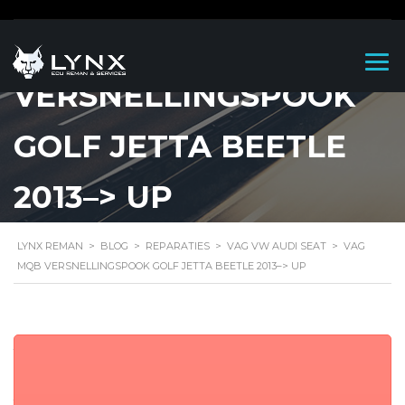
VAG MQB
VERSNELLINGSPOOK
GOLF JETTA BEETLE
2013–> UP
LYNX REMAN
>
BLOG
>
REPARATIES
>
VAG VW AUDI SEAT
>
VAG
MQB VERSNELLINGSPOOK GOLF JETTA BEETLE 2013–> UP
VAG MQB