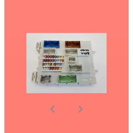
7 februari 2021
Gepost door:
frank18
Geen reacties
We kunnen de onderstaande CEM modules klonen (software