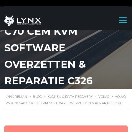
VOLVO V50 C30 S40
C70 CEM KVM
SOFTWARE
OVERZETTEN &
REPARATIE C326
LYNX REMAN
>
BLOG
>
KLONEN & DATA RECOVERY
>
VOLVO
>
VOLVO
V50 C30 S40 C70 CEM KVM SOFTWARE OVERZETTEN & REPARATIE C326